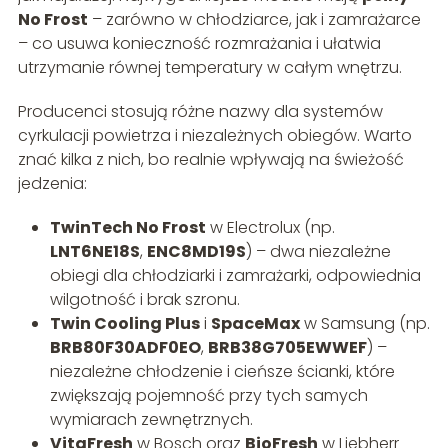
No Frost
– zarówno w chłodziarce, jak i zamrażarce
– co usuwa konieczność rozmrażania i ułatwia
utrzymanie równej temperatury w całym wnętrzu.
Producenci stosują różne nazwy dla systemów
cyrkulacji powietrza i niezależnych obiegów. Warto
znać kilka z nich, bo realnie wpływają na świeżość
jedzenia:
TwinTech No Frost
w Electrolux (np.
LNT6NE18S
,
ENC8MD19S
) – dwa niezależne
obiegi dla chłodziarki i zamrażarki, odpowiednia
wilgotność i brak szronu.
Twin Cooling Plus
i
SpaceMax
w Samsung (np.
BRB80F30ADF0EO
,
BRB38G705EWWEF
) –
niezależne chłodzenie i cieńsze ścianki, które
zwiększają pojemność przy tych samych
wymiarach zewnętrznych.
VitaFresh
w Bosch oraz
BioFresh
w Liebherr