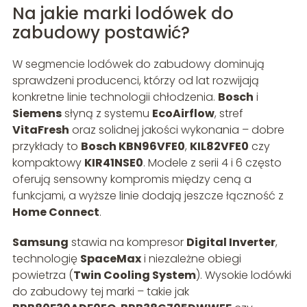
Na jakie marki lodówek do
zabudowy postawić?
W segmencie lodówek do zabudowy dominują
sprawdzeni producenci, którzy od lat rozwijają
konkretne linie technologii chłodzenia.
Bosch
i
Siemens
słyną z systemu
EcoAirflow
, stref
VitaFresh
oraz solidnej jakości wykonania – dobre
przykłady to
Bosch KBN96VFE0
,
KIL82VFE0
czy
kompaktowy
KIR41NSE0
. Modele z serii 4 i 6 często
oferują sensowny kompromis między ceną a
funkcjami, a wyższe linie dodają jeszcze łączność z
Home Connect
.
Samsung
stawia na kompresor
Digital Inverter
,
technologię
SpaceMax
i niezależne obiegi
powietrza (
Twin Cooling System
). Wysokie lodówki
do zabudowy tej marki – takie jak