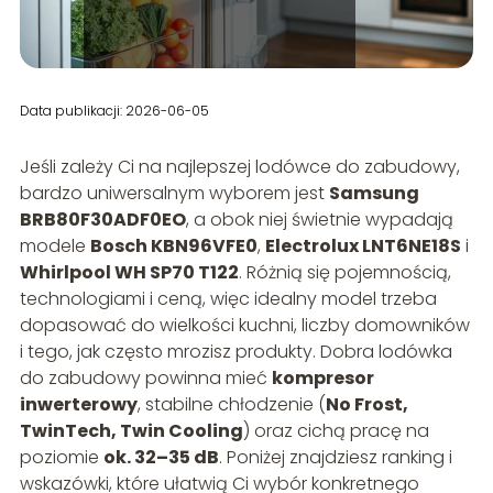
Data publikacji: 2026-06-05
Jeśli zależy Ci na najlepszej lodówce do zabudowy,
bardzo uniwersalnym wyborem jest
Samsung
BRB80F30ADF0EO
, a obok niej świetnie wypadają
modele
Bosch KBN96VFE0
,
Electrolux LNT6NE18S
i
Whirlpool WH SP70 T122
. Różnią się pojemnością,
technologiami i ceną, więc idealny model trzeba
dopasować do wielkości kuchni, liczby domowników
i tego, jak często mrozisz produkty. Dobra lodówka
do zabudowy powinna mieć
kompresor
inwerterowy
, stabilne chłodzenie (
No Frost,
TwinTech, Twin Cooling
) oraz cichą pracę na
poziomie
ok. 32–35 dB
. Poniżej znajdziesz ranking i
wskazówki, które ułatwią Ci wybór konkretnego