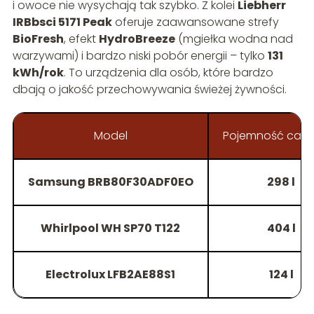
i owoce nie wysychają tak szybko. Z kolei
Liebherr
IRBbsci 5171 Peak
oferuje zaawansowane strefy
BioFresh
, efekt
HydroBreeze
(mgiełka wodna nad
warzywami) i bardzo niski pobór energii – tylko
131
kWh/rok
. To urządzenia dla osób, które bardzo
dbają o jakość przechowywania świeżej żywności.
Model
Pojemność całk
Samsung BRB80F30ADF0EO
298 l
Whirlpool WH SP70 T122
404 l
Electrolux LFB2AE88S1
124 l