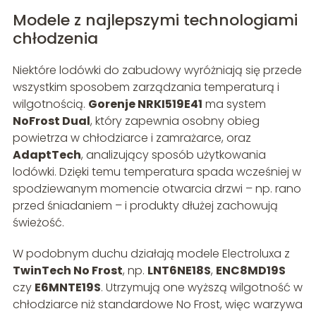
Modele z najlepszymi technologiami
chłodzenia
Niektóre lodówki do zabudowy wyróżniają się przede
wszystkim sposobem zarządzania temperaturą i
wilgotnością.
Gorenje NRKI519E41
ma system
NoFrost Dual
, który zapewnia osobny obieg
powietrza w chłodziarce i zamrażarce, oraz
AdaptTech
, analizujący sposób użytkowania
lodówki. Dzięki temu temperatura spada wcześniej w
spodziewanym momencie otwarcia drzwi – np. rano
przed śniadaniem – i produkty dłużej zachowują
świeżość.
W podobnym duchu działają modele Electroluxa z
TwinTech No Frost
, np.
LNT6NE18S
,
ENC8MD19S
czy
E6MNTE19S
. Utrzymują one wyższą wilgotność w
chłodziarce niż standardowe No Frost, więc warzywa