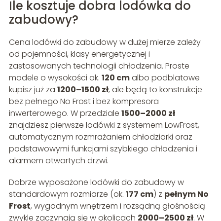
Ile kosztuje dobra lodówka do
zabudowy?
Cena lodówki do zabudowy w dużej mierze zależy
od pojemności, klasy energetycznej i
zastosowanych technologii chłodzenia. Proste
modele o wysokości ok.
120 cm
albo podblatowe
kupisz już za
1200–1500 zł
, ale będą to konstrukcje
bez pełnego No Frost i bez kompresora
inwerterowego. W przedziale
1500–2000 zł
znajdziesz pierwsze lodówki z systemem LowFrost,
automatycznym rozmrażaniem chłodziarki oraz
podstawowymi funkcjami szybkiego chłodzenia i
alarmem otwartych drzwi.
Dobrze wyposażone lodówki do zabudowy w
standardowym rozmiarze (ok.
177 cm
) z
pełnym No
Frost
, wygodnym wnętrzem i rozsądną głośnością
zwykle zaczynają się w okolicach
2000–2500 zł
. W