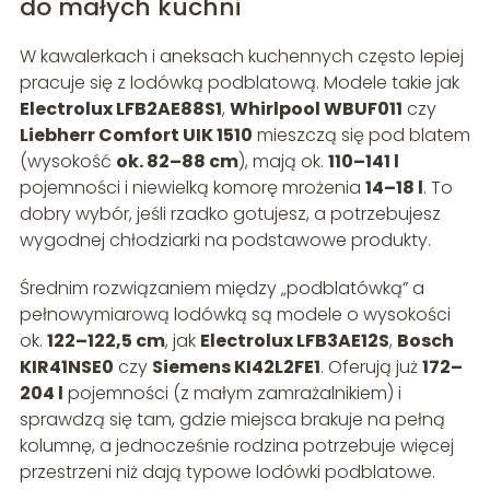
do małych kuchni
W kawalerkach i aneksach kuchennych często lepiej
pracuje się z lodówką podblatową. Modele takie jak
Electrolux LFB2AE88S1
,
Whirlpool WBUF011
czy
Liebherr Comfort UIK 1510
mieszczą się pod blatem
(wysokość
ok. 82–88 cm
), mają ok.
110–141 l
pojemności i niewielką komorę mrożenia
14–18 l
. To
dobry wybór, jeśli rzadko gotujesz, a potrzebujesz
wygodnej chłodziarki na podstawowe produkty.
Średnim rozwiązaniem między „podblatówką” a
pełnowymiarową lodówką są modele o wysokości
ok.
122–122,5 cm
, jak
Electrolux LFB3AE12S
,
Bosch
KIR41NSE0
czy
Siemens KI42L2FE1
. Oferują już
172–
204 l
pojemności (z małym zamrażalnikiem) i
sprawdzą się tam, gdzie miejsca brakuje na pełną
kolumnę, a jednocześnie rodzina potrzebuje więcej
przestrzeni niż dają typowe lodówki podblatowe.