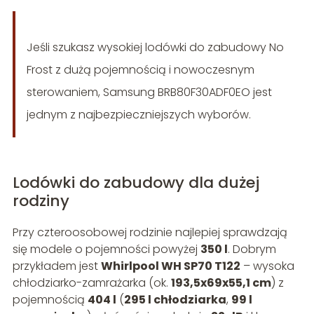
Jeśli szukasz wysokiej lodówki do zabudowy No
Frost z dużą pojemnością i nowoczesnym
sterowaniem, Samsung BRB80F30ADF0EO jest
jednym z najbezpieczniejszych wyborów.
Lodówki do zabudowy dla dużej
rodziny
Przy czteroosobowej rodzinie najlepiej sprawdzają
się modele o pojemności powyżej
350 l
. Dobrym
przykładem jest
Whirlpool WH SP70 T122
– wysoka
chłodziarko-zamrażarka (ok.
193,5x69x55,1 cm
) z
pojemnością
404 l
(
295 l chłodziarka
,
99 l