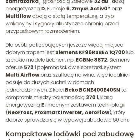
zamrażarka
), głośnością zaledwie
32 dB
i klasą
energetyczną
D
. Funkcje
6. Zmysł
,
Activ0°
oraz
Multiflow
dbają o stałą temperaturę, a tryb
wakacyjny i sygnały akustyczne chronią przed
przypadkowym rozmrożeniem.
Dla osób potrzebujących jeszcze więcej miejsca
dobrym tropem jest
Siemens KF96RSBEA iQ700
lub
szerokie modele Liebherr, np.
ECBNe 8872
. Siemens
oferuje
572 l
pojemności, dwie sprężarki, system
Multi Airflow
oraz szufladę na wino, więc idealnie
pasuje do dużych kuchni w domach
jednorodzinnych. Z kolei
Beko BCNE400E40SN
to
kompromis między pojemnością
370 l
, klasą
energetyczną
E
i mocnym zestawem technologii
(
NeoFrost, ProSmart Inverter, AeroFlow
), który
dobrze sprawdza się w typowej zabudowie 60 cm.
Kompaktowe lodówki pod zabudowę