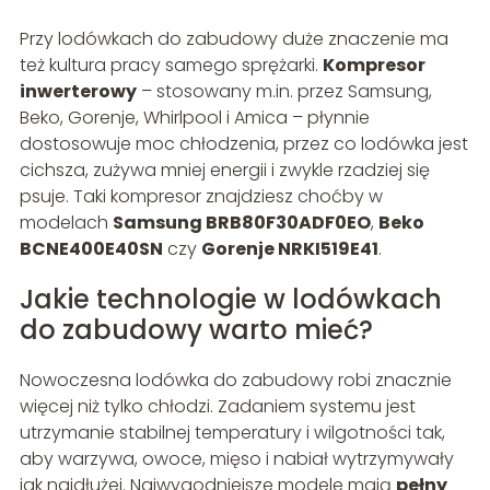
Przy lodówkach do zabudowy duże znaczenie ma
też kultura pracy samego sprężarki.
Kompresor
inwerterowy
– stosowany m.in. przez Samsung,
Beko, Gorenje, Whirlpool i Amica – płynnie
dostosowuje moc chłodzenia, przez co lodówka jest
cichsza, zużywa mniej energii i zwykle rzadziej się
psuje. Taki kompresor znajdziesz choćby w
modelach
Samsung BRB80F30ADF0EO
,
Beko
BCNE400E40SN
czy
Gorenje NRKI519E41
.
Jakie technologie w lodówkach
do zabudowy warto mieć?
Nowoczesna lodówka do zabudowy robi znacznie
więcej niż tylko chłodzi. Zadaniem systemu jest
utrzymanie stabilnej temperatury i wilgotności tak,
aby warzywa, owoce, mięso i nabiał wytrzymywały
jak najdłużej. Najwygodniejsze modele mają
pełny