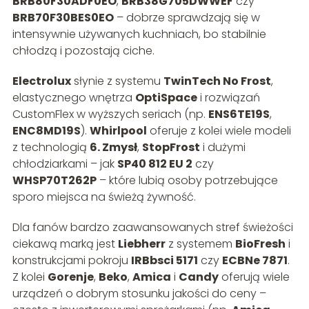
BRB80F30ADF0EO
,
BRB38G705DWWEF
czy
BRB70F30BES0EO
– dobrze sprawdzają się w
intensywnie używanych kuchniach, bo stabilnie
chłodzą i pozostają ciche.
Electrolux
słynie z systemu
TwinTech No Frost
,
elastycznego wnętrza
OptiSpace
i rozwiązań
CustomFlex w wyższych seriach (np.
ENS6TE19S
,
ENC8MD19S
).
Whirlpool
oferuje z kolei wiele modeli
z technologią
6. Zmysł
,
StopFrost
i dużymi
chłodziarkami – jak
SP40 812 EU 2
czy
WHSP70T262P
– które lubią osoby potrzebujące
sporo miejsca na świeżą żywność.
Dla fanów bardzo zaawansowanych stref świeżości
ciekawą marką jest
Liebherr
z systemem
BioFresh
i
konstrukcjami pokroju
IRBbsci 5171
czy
ECBNe 7871
.
Z kolei
Gorenje
,
Beko
,
Amica
i
Candy
oferują wiele
urządzeń o dobrym stosunku jakości do ceny –