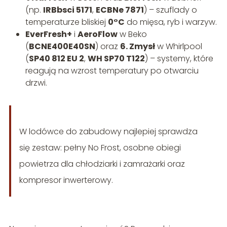
(np.
IRBbsci 5171
,
ECBNe 7871
) – szuflady o
temperaturze bliskiej
0°C
do mięsa, ryb i warzyw.
EverFresh+
i
AeroFlow
w Beko
(
BCNE400E40SN
) oraz
6. Zmysł
w Whirlpool
(
SP40 812 EU 2
,
WH SP70 T122
) – systemy, które
reagują na wzrost temperatury po otwarciu
drzwi.
W lodówce do zabudowy najlepiej sprawdza
się zestaw: pełny No Frost, osobne obiegi
powietrza dla chłodziarki i zamrażarki oraz
kompresor inwerterowy.