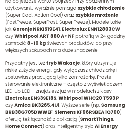
Na co jeszcze warto spojrzeć? Przy codziennym
użytkowaniu wyraźnie pomaga
szybkie chłodzenie
(Super Cool, Action Cool) oraz
szybkie mrożenie
(FastFreeze, SuperFrost, Super Freeze). Modele takie
jak
Gorenje NRKI519E41
,
Electrolux ENN12803CW
czy
Whirlpool ART 880 A+ NF
potrafią w 24 godziny
zamrozić
8–10 kg
świeżych produktów, co przy
większych zakupach ma duże znaczenie.
Przydatny jest też
tryb Wakacje
, który utrzymuje
niskie zużycie energii, gdy wyłączasz chłodziarkę i
zostawiasz pracującą tylko zamrażarkę. Proste
sterowanie elektroniczne – często z wyświetlaczem
LED lub LCD – znajdziesz już w modelach z klasy
Electrolux ENS3SE18S
,
Whirlpool WHC20 T593 P
czy
Amica BK3265.4Ui
. Wyższe serie (np.
Samsung
BRB38G705DWWEF
,
Siemens KF96RSBEA iQ700
)
oferują też łączność z aplikacją (
SmartThings,
Home Connect
) oraz inteligentny tryb
AI Energy