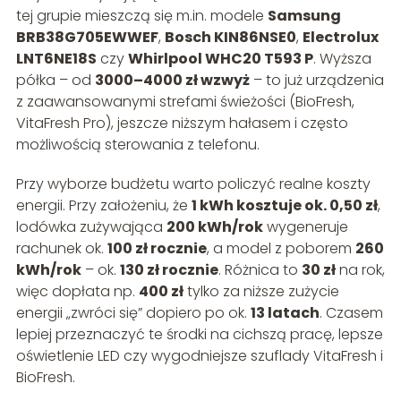
tej grupie mieszczą się m.in. modele
Samsung
BRB38G705EWWEF
,
Bosch KIN86NSE0
,
Electrolux
LNT6NE18S
czy
Whirlpool WHC20 T593 P
. Wyższa
półka – od
3000–4000 zł wzwyż
– to już urządzenia
z zaawansowanymi strefami świeżości (BioFresh,
VitaFresh Pro), jeszcze niższym hałasem i często
możliwością sterowania z telefonu.
Przy wyborze budżetu warto policzyć realne koszty
energii. Przy założeniu, że
1 kWh kosztuje ok. 0,50 zł
,
lodówka zużywająca
200 kWh/rok
wygeneruje
rachunek ok.
100 zł rocznie
, a model z poborem
260
kWh/rok
– ok.
130 zł rocznie
. Różnica to
30 zł
na rok,
więc dopłata np.
400 zł
tylko za niższe zużycie
energii „zwróci się” dopiero po ok.
13 latach
. Czasem
lepiej przeznaczyć te środki na cichszą pracę, lepsze
oświetlenie LED czy wygodniejsze szuflady VitaFresh i
BioFresh.