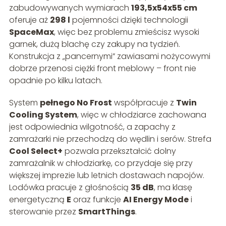
zabudowywanych wymiarach
193,5x54x55 cm
oferuje aż
298 l
pojemności dzięki technologii
SpaceMax
, więc bez problemu zmieścisz wysoki
garnek, dużą blachę czy zakupy na tydzień.
Konstrukcja z „pancernymi” zawiasami nożycowymi
dobrze przenosi ciężki front meblowy – front nie
opadnie po kilku latach.
System
pełnego No Frost
współpracuje z
Twin
Cooling System
, więc w chłodziarce zachowana
jest odpowiednia wilgotność, a zapachy z
zamrażarki nie przechodzą do wędlin i serów. Strefa
Cool Select+
pozwala przekształcić dolny
zamrażalnik w chłodziarkę, co przydaje się przy
większej imprezie lub letnich dostawach napojów.
Lodówka pracuje z głośnością
35 dB
, ma klasę
energetyczną
E
oraz funkcje
AI Energy Mode
i
sterowanie przez
SmartThings
.