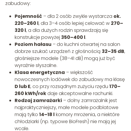
zabudowy:
Pojemność
– dla 2 osób zwykle wystarcza
ok.
220–260 l
, dla 3–4 osób lepiej celować w
270–
320 l
, a dla dużych rodzin sprawdzają się
konstrukcje powyżej
350–400 l
.
Poziom hałasu
– do kuchni otwartej na salon
dobrze szukać urządzeń z głośnością
32–35 dB
,
głośniejsze modele (38–41 dB) mogą już być
wyraźnie słyszalne.
Klasa energetyczna
– większość
nowoczesnych lodówek do zabudowy ma klasę
D lub E
, co przy rozsądnym zużyciu rzędu
170–
260 kWh/rok
daje akceptowalne rachunki.
Rodzaj zamrażarki
– dolny zamrażalnik jest
najpraktyczniejszy, małe modele podblatowe
mają tylko
14–18 l
komory mrożenia, a niektóre
chłodziarki (np. typowe BioFresh) nie mają jej
wcale.