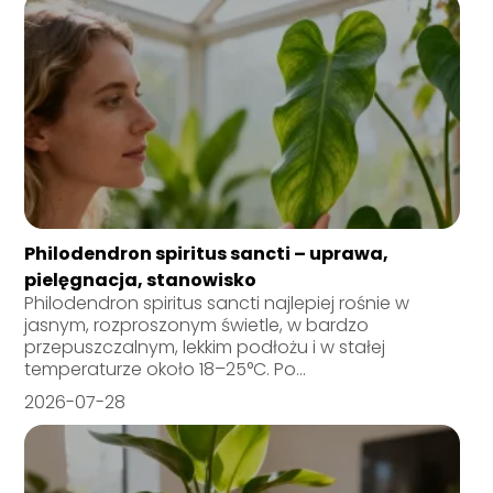
Philodendron spiritus sancti – uprawa,
pielęgnacja, stanowisko
Philodendron spiritus sancti najlepiej rośnie w
jasnym, rozproszonym świetle, w bardzo
przepuszczalnym, lekkim podłożu i w stałej
temperaturze około 18–25°C. Po...
2026-07-28