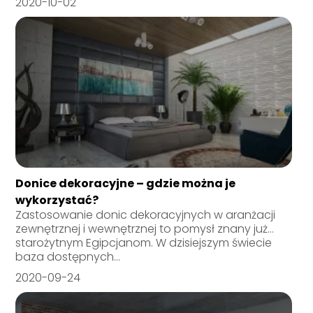
2020-10-02
Donice dekoracyjne – gdzie można je
wykorzystać?
Zastosowanie donic dekoracyjnych w aranżacji
zewnętrznej i wewnętrznej to pomysł znany już…
starożytnym Egipcjanom. W dzisiejszym świecie
baza dostępnych...
2020-09-24