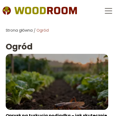
Strona główna
/
Ogród
Ogród
Oprysk na turkucia podjadka – jak skutecznie