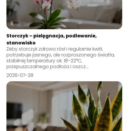
Storczyk – pielęgnacja, podlewanie,
stanowisko
Żeby storczyk zdrowo rósł i regularnie kwitł,
potrzebuje jasnego, ale rozproszonego światła,
stabilnej temperatury ok. 18–22°C,
przepuszczalnego podłoża i oszcz...
2026-07-28