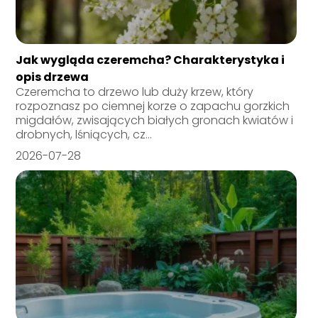
Jak wygląda czeremcha? Charakterystyka i
opis drzewa
Czeremcha to drzewo lub duży krzew, który
rozpoznasz po ciemnej korze o zapachu gorzkich
migdałów, zwisających białych gronach kwiatów i
drobnych, lśniących, cz...
2026-07-28