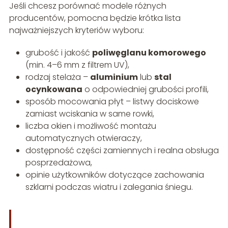
Jeśli chcesz porównać modele różnych
producentów, pomocna będzie krótka lista
najważniejszych kryteriów wyboru:
grubość i jakość
poliwęglanu komorowego
(min. 4–6 mm z filtrem UV),
rodzaj stelaża –
aluminium
lub
stal
ocynkowana
o odpowiedniej grubości profili,
sposób mocowania płyt – listwy dociskowe
zamiast wciskania w same rowki,
liczba okien i możliwość montażu
automatycznych otwieraczy,
dostępność części zamiennych i realna obsługa
posprzedażowa,
opinie użytkowników dotyczące zachowania
szklarni podczas wiatru i zalegania śniegu.