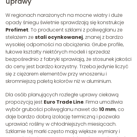
uprawy
W regionach narażonych na mocne wiatry i duże
opady śniegu świetnie sprawdzają się konstrukcje
Profimet
. To producent szklarni z poliwęglanu ze
stelażem ze
stali ocynkowanej
, znanej z bardzo
wysokiej odporności na obciążenia. Grube profile,
łukowe kształty niektórych modeli i sprzedaż
bezpośrednio z fabryki sprawiają, że stosunek jakości
do ceny jest bardzo korzystny. Trzeba jedynie liczyć
się z ciężarem elementów przy wnoszeniu i
skromniejszą paletą kolorów niż w aluminium.
Dla osób planujących rozległe uprawy ciekawą
propozycją jest
Euro Trade Line
. Firma umożliwia
wybór grubości poliwęglanu nawet do
10 mm
, co
daje bardzo dobrą izolację termiczną i pozwala
uprawiać rośliny w chłodniejszych miesiącach.
Szklarnie tej marki często mają większe wymiary i