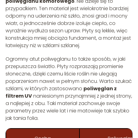
poliwęglanu komorowego
. Nie dzieje się to
przypadkiem. Ten materiał jest wielokrotnie bardziej
odporny na uderzenia niż szkło, znosi grad i mocny
wiatr, a jednocześnie dobrze izoluje ciepło, co
wyraźnie wydłuża sezon upraw. Płyty są lekkie, więc
konstrukcja mniej obciąża fundament, a montaż jest
łatwiejszy niż w szklarni szklanej.
Ogromny atut poliwęglanu to także sposób, w jaki
przepuszcza światło. Płyty rozpraszają promienie
słoneczne, dzięki czemu liście roślin nie ulegają
poparzeniom nawet w pełnym słońcu. Warto szukać
szklarni, w których zastosowano
poliwęglan z
filtrem UV
naniesionym przynajmniej z jednej strony,
a najlepiej z obu. Taki materiał zachowuje swoje
parametry przez wiele lat i nie matowieje tak szybko
jak tania folia.