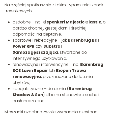
Najczęściej spotkasz się z takimi typami mieszanek
trawnikowych:
ozdobne – np.
Kiepenkerl Majestic Classic
, o
bardzo drobnej, gęstej darni i średniej
odporności na deptanie,
sportowe i rekreacyjne – jak
Barenbrug Bar
Power RPR
czy
Substral
Samozagęszczająca
, stworzone do
intensywnego użytkowania,
renowacyjne i interwencyjne – np.
Barenbrug
SOS Lawn Repair
lub
Biopon Trawa
renowacyjna
, przeznaczone do łatania
ubytków,
specjalistyczne – do cienia (
Barenbrug
Shadow & Sun
) albo na stanowiska suche i
nasłonecznione.
Mieszanki ozdobne zwykle wymagają częstego