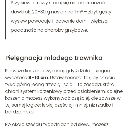
Przy siewie trawy staraj się nie przekraczać
dawki ok. 20–30 g nasion na 1 m² – zbyt gęsty
wysiew powoduje filcowanie darni i większą
podatność na choroby grzybowe.
Pielęgnacja młodego trawnika
Pierwsze koszenie wykonaj, gdy źdźbła osiągną
wysokość
8–10 cm
. Ustaw kosiarkę tak, by skrócić
tylko górną jedną trzecią liścia – to zasada, która
chroni system korzeniowy przed osłabieniem. Kolejne
koszenia możesz wykonywać częściej, ale zawsze w
tej samej logice: lepiej częściej i mniej, niż rzadko i
bardzo nisko.
Po około sześciu tygodniach od siewu możesz