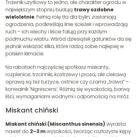
Trawnik użytkowy to jedno, ale charakter ogrodu w
największym stopniu budują
trawy ozdobne
wieloletnie
. Pełnią rolę tła dla bylin, zasłaniają
ogrodzenia, podkreślają linie ścieżek i wprowadzają
ruch – ich wiechy i liście falują przy każdym
podmuchu wiatru. Wśród dziesiątek gatunków da się
jednak wskazać kilka, które radzą sobie najlepiej w
polskim klimacie.
Na rabatach najczęściej spotkasz miskanty,
rozplenice, trzcinniki, kostrzewy i prosa, ale ciekawą
oprawą są też turzyce, ostnice czy czarna „trawa” –
konwalnik 'Nigrescens’. Różnią się wysokością, barwą
liści, wymaganiami wodnymi i odpornością na mróz.
Miskant chiński
Miskant chiński (Miscanthus sinensis)
wyrasta
nawet do
2–3 m
wysokości, tworząc rozłożyste kępy