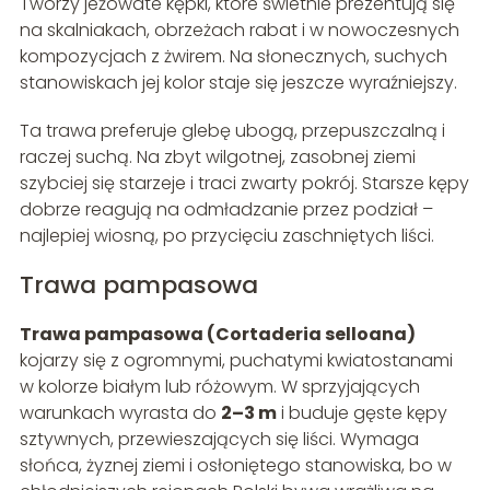
Tworzy jeżowate kępki, które świetnie prezentują się
na skalniakach, obrzeżach rabat i w nowoczesnych
kompozycjach z żwirem. Na słonecznych, suchych
stanowiskach jej kolor staje się jeszcze wyraźniejszy.
Ta trawa preferuje glebę ubogą, przepuszczalną i
raczej suchą. Na zbyt wilgotnej, zasobnej ziemi
szybciej się starzeje i traci zwarty pokrój. Starsze kępy
dobrze reagują na odmładzanie przez podział –
najlepiej wiosną, po przycięciu zaschniętych liści.
Trawa pampasowa
Trawa pampasowa (Cortaderia selloana)
kojarzy się z ogromnymi, puchatymi kwiatostanami
w kolorze białym lub różowym. W sprzyjających
warunkach wyrasta do
2–3 m
i buduje gęste kępy
sztywnych, przewieszających się liści. Wymaga
słońca, żyznej ziemi i osłoniętego stanowiska, bo w