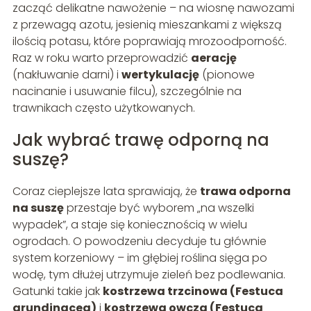
zacząć delikatne nawożenie – na wiosnę nawozami
z przewagą azotu, jesienią mieszankami z większą
ilością potasu, które poprawiają mrozoodporność.
Raz w roku warto przeprowadzić
aerację
(nakłuwanie darni) i
wertykulację
(pionowe
nacinanie i usuwanie filcu), szczególnie na
trawnikach często użytkowanych.
Jak wybrać trawę odporną na
suszę?
Coraz cieplejsze lata sprawiają, że
trawa odporna
na suszę
przestaje być wyborem „na wszelki
wypadek”, a staje się koniecznością w wielu
ogrodach. O powodzeniu decyduje tu głównie
system korzeniowy – im głębiej roślina sięga po
wodę, tym dłużej utrzymuje zieleń bez podlewania.
Gatunki takie jak
kostrzewa trzcinowa (Festuca
arundinacea)
i
kostrzewa owcza (Festuca