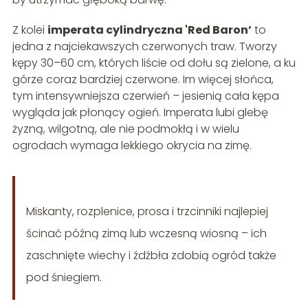
Z kolei
imperata cylindryczna 'Red Baron’
to
jedna z najciekawszych czerwonych traw. Tworzy
kępy 30–60 cm, których liście od dołu są zielone, a ku
górze coraz bardziej czerwone. Im więcej słońca,
tym intensywniejsza czerwień – jesienią cała kępa
wygląda jak płonący ogień. Imperata lubi glebę
żyzną, wilgotną, ale nie podmokłą i w wielu
ogrodach wymaga lekkiego okrycia na zimę.
Miskanty, rozplenice, prosa i trzcinniki najlepiej
ścinać późną zimą lub wczesną wiosną – ich
zaschnięte wiechy i źdźbła zdobią ogród także
pod śniegiem.