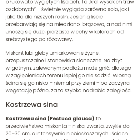
o łukowato wygiętych liściach. To „król wysokich traw
ozdobnych” – świetnie wygląda zarówno solo, jak i
jako tło dla niższych roślin. Jesienią liście
przebarwiają się na miedziano-brązowo, a nad nimi
unoszą się duże, pierzaste wiechy w kolorach od
srebrzystego po różowawy.
Miskant lubi gleby umiarkowanie żyzne,
przepuszczalne i stanowiska słoneczne. Na zbyt
wilgotnym, zalewanym podłożu może gnić, dlatego
w zagłębieniach terenu lepiej go nie sadzić. Wiosną
ścina się go nisko – niemal przy ziemi – bo zaczyna
wegetację późno, za to szybko nadrabia zaległości.
Kostrzewa sina
Kostrzewa sina (Festuca glauca)
to
przeciwieństwo miskanta – niska, zwarta, zwykle do
20–30 cm, o intensywnie niebieskoszarych liściach.