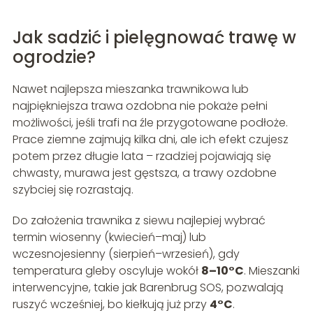
Jak sadzić i pielęgnować trawę w
ogrodzie?
Nawet najlepsza mieszanka trawnikowa lub
najpiękniejsza trawa ozdobna nie pokaże pełni
możliwości, jeśli trafi na źle przygotowane podłoże.
Prace ziemne zajmują kilka dni, ale ich efekt czujesz
potem przez długie lata – rzadziej pojawiają się
chwasty, murawa jest gęstsza, a trawy ozdobne
szybciej się rozrastają.
Do założenia trawnika z siewu najlepiej wybrać
termin wiosenny (kwiecień–maj) lub
wczesnojesienny (sierpień–wrzesień), gdy
temperatura gleby oscyluje wokół
8–10°C
. Mieszanki
interwencyjne, takie jak Barenbrug SOS, pozwalają
ruszyć wcześniej, bo kiełkują już przy
4°C
.