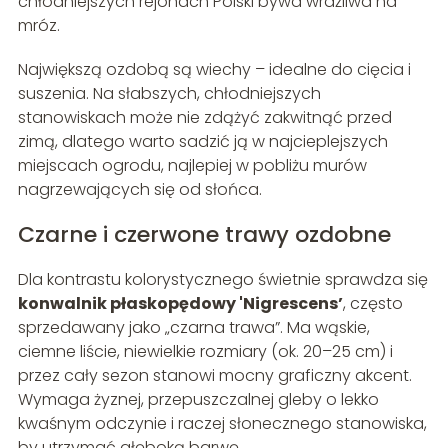
chłodniejszych rejonach Polski bywa wrażliwa na
mróz.
Największą ozdobą są wiechy – idealne do cięcia i
suszenia. Na słabszych, chłodniejszych
stanowiskach może nie zdążyć zakwitnąć przed
zimą, dlatego warto sadzić ją w najcieplejszych
miejscach ogrodu, najlepiej w pobliżu murów
nagrzewających się od słońca.
Czarne i czerwone trawy ozdobne
Dla kontrastu kolorystycznego świetnie sprawdza się
konwalnik płaskopędowy 'Nigrescens’
, często
sprzedawany jako „czarna trawa”. Ma wąskie,
ciemne liście, niewielkie rozmiary (ok. 20–25 cm) i
przez cały sezon stanowi mocny graficzny akcent.
Wymaga żyznej, przepuszczalnej gleby o lekko
kwaśnym odczynie i raczej słonecznego stanowiska,
by utrzymać głęboką barwę.