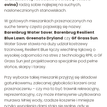
ovina)
radzą sobie najlepiej na suchych,
nasłonecznionych stanowiskach.
W gotowych mieszankach przeznaczonych na
suche tereny często pojawiają się nazwy:
Barenbrug Water Saver
,
Barenbrug Resilient
Blue Lawn
,
Greenato Dryland
czy
GF Grass Sun
.
Water Saver stawia na duży udział kostrzewy
trzcinowej, Resilient Blue łączy wiechlinę łąkową o
wysokiej odporności na stres z technologią RPR, a GF
Grass Sun jest projektowana specjalnie pod pełne
słońce, skarpy i tarasy.
Przy wyborze takiej mieszanki przyjrzyj się składowi
gatunkowemu, zalecanej głębokości korzeni oraz
przeznaczeniu – czy ma to być trawnik rekreacyjny,
reprezentacyjny, czy może intensywnie użytkowana
murawa. Mniej wody, rzadsze koszenie i mniejsze
ryzyko wypalenia darni stają się realne, gdy w