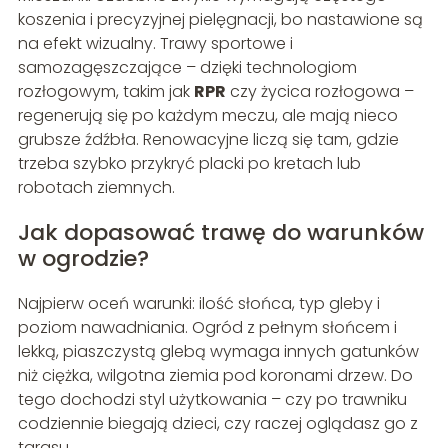
koszenia i precyzyjnej pielęgnacji, bo nastawione są
na efekt wizualny. Trawy sportowe i
samozagęszczające – dzięki technologiom
rozłogowym, takim jak
RPR
czy życica rozłogowa –
regenerują się po każdym meczu, ale mają nieco
grubsze źdźbła. Renowacyjne liczą się tam, gdzie
trzeba szybko przykryć placki po kretach lub
robotach ziemnych.
Jak dopasować trawę do warunków
w ogrodzie?
Najpierw oceń warunki: ilość słońca, typ gleby i
poziom nawadniania. Ogród z pełnym słońcem i
lekką, piaszczystą glebą wymaga innych gatunków
niż ciężka, wilgotna ziemia pod koronami drzew. Do
tego dochodzi styl użytkowania – czy po trawniku
codziennie biegają dzieci, czy raczej oglądasz go z
tarasu.