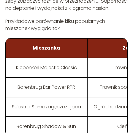
żeby zobaczyć różnice w przeznaczeniu, odporności
na deptanie i wydajności z kilograma nasion.
Przykładowe porównanie kilku popularnych
mieszanek wygląda tak:
Mieszanka
Zas
Kiepenkerl Majestic Classic
Trawnik 
Barenbrug Bar Power RPR
Trawnik sporto
Substral Samozagęszczająca
Ogród rodzinny,
Barenbrug Shadow & Sun
Cień, 