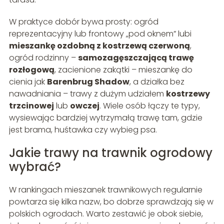
W praktyce dobór bywa prosty: ogród
reprezentacyjny lub frontowy „pod oknem” lubi
mieszankę ozdobną z kostrzewą czerwoną
,
ogród rodzinny –
samozagęszczającą trawę
rozłogową
, zacienione zakątki – mieszankę do
cienia jak
Barenbrug Shadow
, a działka bez
nawadniania – trawy z dużym udziałem
kostrzewy
trzcinowej
lub
owczej
. Wiele osób łączy te typy,
wysiewając bardziej wytrzymałą trawę tam, gdzie
jest brama, huśtawka czy wybieg psa.
Jakie trawy na trawnik ogrodowy
wybrać?
W rankingach mieszanek trawnikowych regularnie
powtarza się kilka nazw, bo dobrze sprawdzają się w
polskich ogrodach. Warto zestawić je obok siebie,