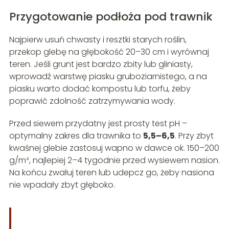
Przygotowanie podłoża pod trawnik
Najpierw usuń chwasty i resztki starych roślin,
przekop glebę na głębokość 20–30 cm i wyrównaj
teren. Jeśli grunt jest bardzo zbity lub gliniasty,
wprowadź warstwę piasku gruboziarnistego, a na
piasku warto dodać kompostu lub torfu, żeby
poprawić zdolność zatrzymywania wody.
Przed siewem przydatny jest prosty test pH –
optymalny zakres dla trawnika to
5,5–6,5
. Przy zbyt
kwaśnej glebie zastosuj wapno w dawce ok. 150–200
g/m², najlepiej 2–4 tygodnie przed wysiewem nasion.
Na końcu zwałuj teren lub udepcz go, żeby nasiona
nie wpadały zbyt głęboko.